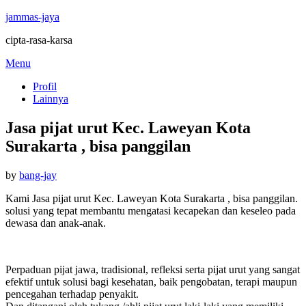
jammas-jaya
cipta-rasa-karsa
Skip
Menu
to
Profil
content
Lainnya
Jasa pijat urut Kec. Laweyan Kota
Surakarta , bisa panggilan
Posted
by
bang-jay
on
Kami Jasa pijat urut Kec. Laweyan Kota Surakarta , bisa panggilan.
solusi yang tepat membantu mengatasi kecapekan dan keseleo pada
dewasa dan anak-anak.
Perpaduan pijat jawa, tradisional, refleksi serta pijat urut yang sangat
efektif untuk solusi bagi kesehatan, baik pengobatan, terapi maupun
pencegahan terhadap penyakit.