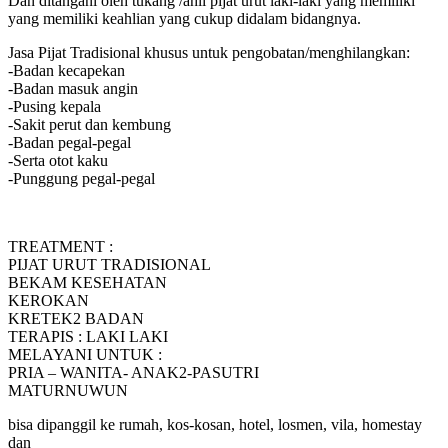
Dan ditangani oleh tukang /ahli pijat urut laki-laki yang memiliki
yang memiliki keahlian yang cukup didalam bidangnya.
Jasa Pijat Tradisional khusus untuk pengobatan/menghilangkan:
-Badan kecapekan
-Badan masuk angin
-Pusing kepala
-Sakit perut dan kembung
-Badan pegal-pegal
-Serta otot kaku
-Punggung pegal-pegal
TREATMENT :
PIJAT URUT TRADISIONAL
BEKAM KESEHATAN
KEROKAN
KRETEK2 BADAN
TERAPIS : LAKI LAKI
MELAYANI UNTUK :
PRIA – WANITA- ANAK2-PASUTRI
MATURNUWUN
bisa dipanggil ke rumah, kos-kosan, hotel, losmen, vila, homestay
dan