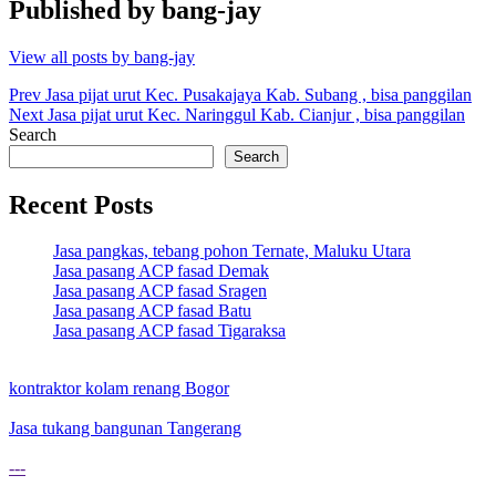
Published by
bang-jay
View all posts by bang-jay
Post
Prev
Jasa pijat urut Kec. Pusakajaya Kab. Subang , bisa panggilan
Next
Jasa pijat urut Kec. Naringgul Kab. Cianjur , bisa panggilan
navigation
Search
Search
Recent Posts
Jasa pangkas, tebang pohon Ternate, Maluku Utara
Jasa pasang ACP fasad Demak
Jasa pasang ACP fasad Sragen
Jasa pasang ACP fasad Batu
Jasa pasang ACP fasad Tigaraksa
kontraktor kolam renang Bogor
Jasa tukang bangunan Tangerang
---