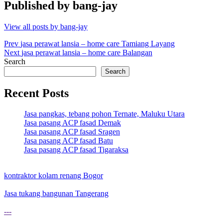
Published by
bang-jay
View all posts by bang-jay
Post
Prev
jasa perawat lansia – home care Tamiang Layang
Next
jasa perawat lansia – home care Balangan
navigation
Search
Search
Recent Posts
Jasa pangkas, tebang pohon Ternate, Maluku Utara
Jasa pasang ACP fasad Demak
Jasa pasang ACP fasad Sragen
Jasa pasang ACP fasad Batu
Jasa pasang ACP fasad Tigaraksa
kontraktor kolam renang Bogor
Jasa tukang bangunan Tangerang
---