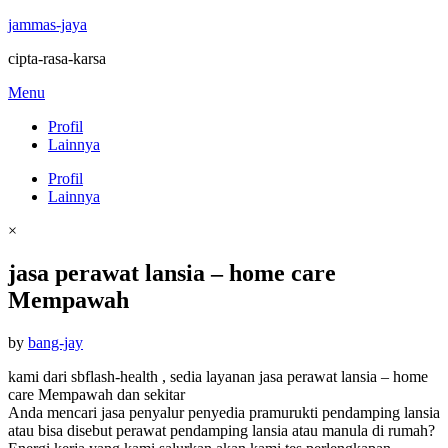
jammas-jaya
cipta-rasa-karsa
Skip
Menu
to
Profil
content
Lainnya
Profil
Lainnya
×
jasa perawat lansia – home care
Mempawah
Posted
by
bang-jay
on
kami dari sbflash-health , sedia layanan jasa perawat lansia – home
care Mempawah dan sekitar
Anda mencari jasa penyalur penyedia pramurukti pendamping lansia
atau bisa disebut perawat pendamping lansia atau manula di rumah?