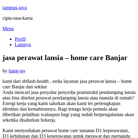
jammas-jaya
cipta-rasa-karsa
Skip
Menu
to
Profil
content
Lainnya
jasa perawat lansia – home care Banjar
Posted
by
bang-jay
on
kami dari sbflash-health , sedia layanan jasa perawat lansia – home
care Banjar dan sekitar
Anda mencari jasa penyalur penyedia pramurukti pendamping lansia
atau bisa disebut perawat pendamping lansia atau manula di rumah?
Energi kerja yang kami salurkan akan kami tes perlengkapan
identitas dan kemahirannya. Bagi tenaga kerja pemula akan
diberikan pelatihan walaupun bagi yang sudah berpengalaman akan
seketika disalurkan bekerja.
Kami menyediakan perawat home care tamatan D1 keperawatan,
D3 kebidanan dan D3 keperawatan untuk merawat dan memandu