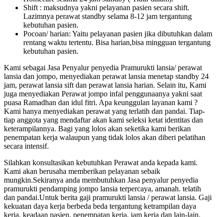
Shift : maksudnya yakni pelayanan pasien secara shift.
Lazimnya perawat standby selama 8-12 jam tergantung
kebutuhan pasien.
Pocoan/ harian: Yaitu pelayanan pasien jika dibutuhkan dalam
rentang waktu tertentu. Bisa harian,bisa mingguan tergantung
kebutuhan pasien.
Kami sebagai Jasa Penyalur penyedia Pramurukti lansia/ perawat
lansia dan jompo, menyediakan perawat lansia menetap standby 24
jam, perawat lansia sift dan perawat lansia harian. Selain itu, Kami
juga menyediakan Perawat jompo infal penggunaanya yakni saat
puasa Ramadhan dan idul fitri. Apa keunggulan layanan kami ?
Kami hanya menyediakan perawat yang terlatih dan pandai. Tiap-
tiap anggota yang mendaftar akan kami seleksi ketat identitas dan
keterampilannya. Bagi yang lolos akan seketika kami berikan
penempatan kerja walaupun yang tidak lolos akan diberi pelatihan
secara intensif.
Silahkan konsultasikan kebutuhkan Perawat anda kepada kami.
Kami akan berusaha memberikan pelayanan sebaik
mungkin.Sekiranya anda membutuhkan Jasa penyalur penyedia
pramurukti pendamping jompo lansia terpercaya, amanah. telatih
dan pandai.Untuk berita gaji pramurukti lansia / perawat lansia. Gaji
kekuatan daya kerja berbeda beda tergantung ketrampilan daya
kerja, keadaan pasien, penempatan kerja, jam kerja dan lain-lain.