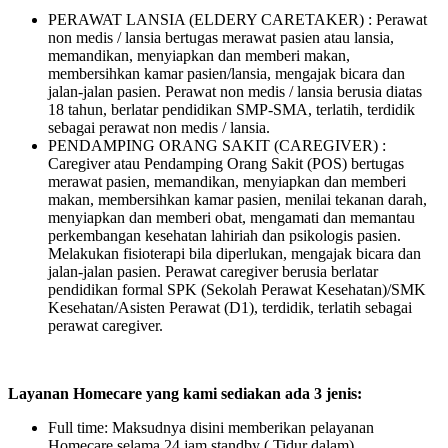
PERAWAT LANSIA (ELDERY CARETAKER) : Perawat
non medis / lansia bertugas merawat pasien atau lansia,
memandikan, menyiapkan dan memberi makan,
membersihkan kamar pasien/lansia, mengajak bicara dan
jalan-jalan pasien. Perawat non medis / lansia berusia diatas
18 tahun, berlatar pendidikan SMP-SMA, terlatih, terdidik
sebagai perawat non medis / lansia.
PENDAMPING ORANG SAKIT (CAREGIVER) :
Caregiver atau Pendamping Orang Sakit (POS) bertugas
merawat pasien, memandikan, menyiapkan dan memberi
makan, membersihkan kamar pasien, menilai tekanan darah,
menyiapkan dan memberi obat, mengamati dan memantau
perkembangan kesehatan lahiriah dan psikologis pasien.
Melakukan fisioterapi bila diperlukan, mengajak bicara dan
jalan-jalan pasien. Perawat caregiver berusia berlatar
pendidikan formal SPK (Sekolah Perawat Kesehatan)/SMK
Kesehatan/Asisten Perawat (D1), terdidik, terlatih sebagai
perawat caregiver.
Layanan Homecare yang kami sediakan ada 3 jenis:
Full time: Maksudnya disini memberikan pelayanan
Homecare selama 24 jam standby ( Tidur dalam).