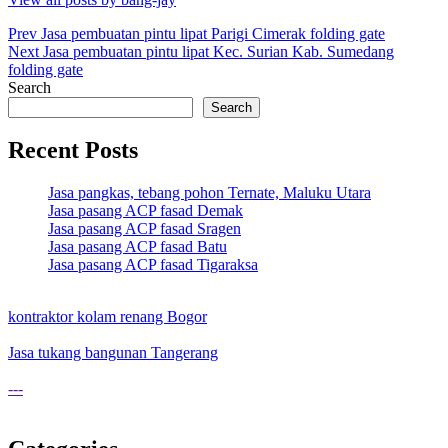
Post
Prev
Jasa pembuatan pintu lipat Parigi Cimerak folding gate
Next
Jasa pembuatan pintu lipat Kec. Surian Kab. Sumedang
navigation
folding gate
Search
Search
Recent Posts
Jasa pangkas, tebang pohon Ternate, Maluku Utara
Jasa pasang ACP fasad Demak
Jasa pasang ACP fasad Sragen
Jasa pasang ACP fasad Batu
Jasa pasang ACP fasad Tigaraksa
kontraktor kolam renang Bogor
Jasa tukang bangunan Tangerang
---