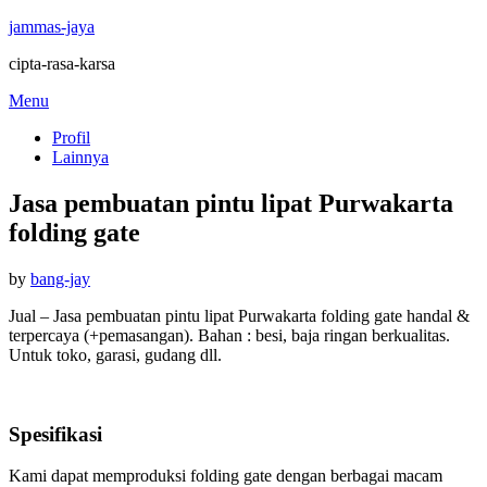
jammas-jaya
cipta-rasa-karsa
Skip
Menu
to
Profil
content
Lainnya
Jasa pembuatan pintu lipat Purwakarta
folding gate
Posted
by
bang-jay
on
Jual – Jasa pembuatan pintu lipat Purwakarta folding gate handal &
terpercaya (+pemasangan). Bahan : besi, baja ringan berkualitas.
Untuk toko, garasi, gudang dll.
Spesifikasi
Kami dapat memproduksi folding gate dengan berbagai macam