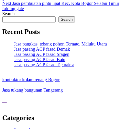
navigation
Next
Jasa pembuatan pintu lipat Kec. Kota Bogor Selatan Timur
folding gate
Search
Search
Recent Posts
Jasa pangkas, tebang pohon Ternate, Maluku Utara
Jasa pasang ACP fasad Demak
Jasa pasang ACP fasad Sragen
Jasa pasang ACP fasad Batu
Jasa pasang ACP fasad Tigaraksa
kontraktor kolam renang Bogor
Jasa tukang bangunan Tangerang
---
Categories