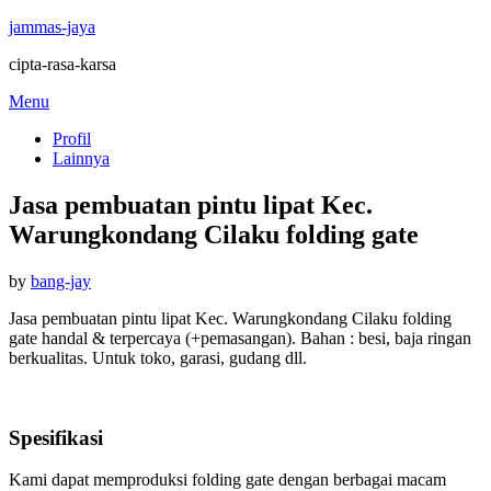
jammas-jaya
cipta-rasa-karsa
Skip
Menu
to
Profil
content
Lainnya
Jasa pembuatan pintu lipat Kec.
Warungkondang Cilaku folding gate
Posted
by
bang-jay
on
Jasa pembuatan pintu lipat Kec. Warungkondang Cilaku folding
gate handal & terpercaya (+pemasangan). Bahan : besi, baja ringan
berkualitas. Untuk toko, garasi, gudang dll.
Spesifikasi
Kami dapat memproduksi folding gate dengan berbagai macam