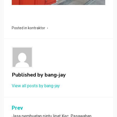
Posted in
kontraktor
Published by
bang-jay
View all posts by bang-jay
Post
Prev
Jasa pembuatan pintu lipat Kec. Pasawahan