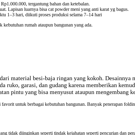
a Rp1.000.000, tergantung bahan dan ketebalan.
uat. Lapisan luarnya bisa cat powder meni yang anti karat yg bagus.
u 1–3 hari, diikuti proses produksi selama 7–14 hari
tuk kebutuhan rumah ataupun bangunan yang ada.
dari material besi-baja ringan yang kokoh. Desainnya 
da ruko, garasi, dan gudang karena memberikan kemuda
ipatan pintu yang bisa menyusut ataupun mengembang ke
 favorit untuk berbagai kebutuhan bangunan. Banyak penerapan folding
g tidak diinginkan seperti tindak kejahatan seperti pencurian dan pe