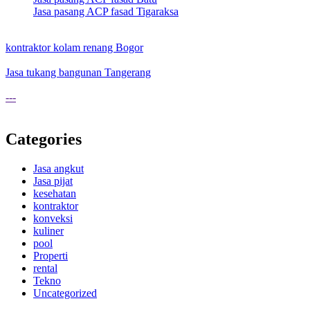
Jasa pasang ACP fasad Tigaraksa
kontraktor kolam renang Bogor
Jasa tukang bangunan Tangerang
---
Categories
Jasa angkut
Jasa pijat
kesehatan
kontraktor
konveksi
kuliner
pool
Properti
rental
Tekno
Uncategorized