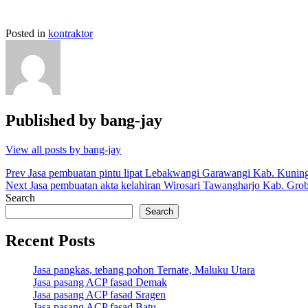
Posted in
kontraktor
Published by
bang-jay
View all posts by bang-jay
Post
Prev
Jasa pembuatan pintu lipat Lebakwangi Garawangi Kab. Kuning
Next
Jasa pembuatan akta kelahiran Wirosari Tawangharjo Kab. Gro
navigation
Search
Search
Recent Posts
Jasa pangkas, tebang pohon Ternate, Maluku Utara
Jasa pasang ACP fasad Demak
Jasa pasang ACP fasad Sragen
Jasa pasang ACP fasad Batu