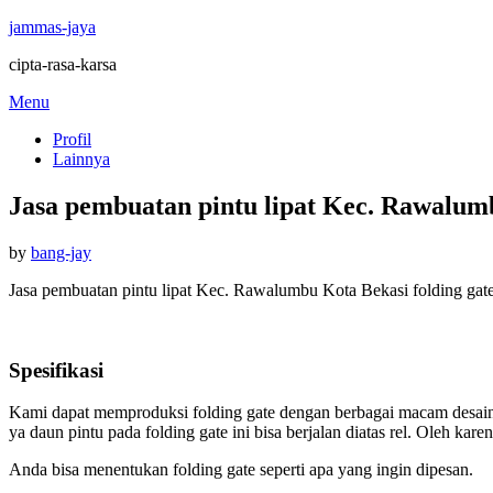
jammas-jaya
cipta-rasa-karsa
Skip
Menu
to
Profil
content
Lainnya
Jasa pembuatan pintu lipat Kec. Rawalumb
Posted
by
bang-jay
on
Jasa pembuatan pintu lipat Kec. Rawalumbu Kota Bekasi folding gate 
Spesifikasi
Kami dapat memproduksi folding gate dengan berbagai macam desain d
ya daun pintu pada folding gate ini bisa berjalan diatas rel. Oleh k
Anda bisa menentukan folding gate seperti apa yang ingin dipesan.