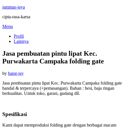
jammas-jaya
cipta-rasa-karsa
Skip
Menu
to
Profil
content
Lainnya
Jasa pembuatan pintu lipat Kec.
Purwakarta Campaka folding gate
Posted
by
bang-jay
on
Jasa pembuatan pintu lipat Kec. Purwakarta Campaka folding gate
handal & terpercaya (+pemasangan). Bahan : besi, baja ringan
berkualitas. Untuk toko, garasi, gudang dll.
Spesifikasi
Kami dapat memproduksi folding gate dengan berbagai macam