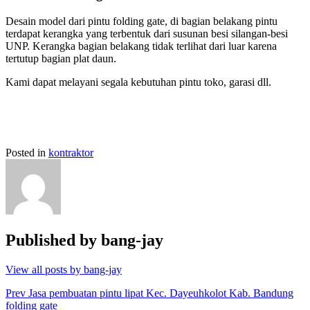
Desain model dari pintu folding gate, di bagian belakang pintu
terdapat kerangka yang terbentuk dari susunan besi silangan-besi
UNP. Kerangka bagian belakang tidak terlihat dari luar karena
tertutup bagian plat daun.
Kami dapat melayani segala kebutuhan pintu toko, garasi dll.
Posted in
kontraktor
Published by
bang-jay
View all posts by bang-jay
Post
Prev
Jasa pembuatan pintu lipat Kec. Dayeuhkolot Kab. Bandung
folding gate