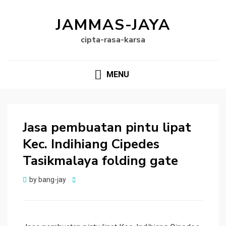
JAMMAS-JAYA
cipta-rasa-karsa
MENU
Jasa pembuatan pintu lipat
Kec. Indihiang Cipedes
Tasikmalaya folding gate
Posted
by
bang-jay
on