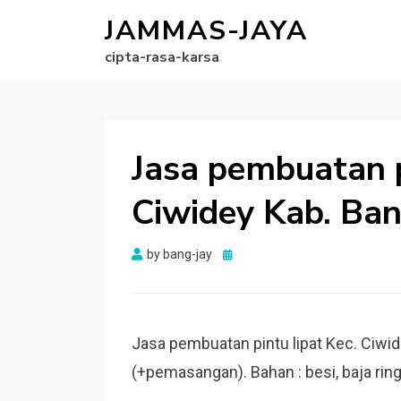
JAMMAS-JAYA
cipta-rasa-karsa
Jasa pembuatan p
Ciwidey Kab. Ban
Posted
by
bang-jay
on
Jasa pembuatan pintu lipat Kec. Ciwid
(+pemasangan). Bahan : besi, baja ringa