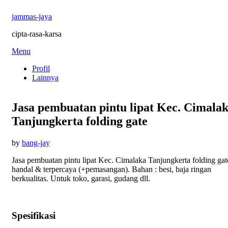
jammas-jaya
cipta-rasa-karsa
Skip
Menu
to
Profil
content
Lainnya
Jasa pembuatan pintu lipat Kec. Cimala
Tanjungkerta folding gate
Posted
by
bang-jay
on
Jasa pembuatan pintu lipat Kec. Cimalaka Tanjungkerta folding gat
handal & terpercaya (+pemasangan). Bahan : besi, baja ringan
berkualitas. Untuk toko, garasi, gudang dll.
Spesifikasi