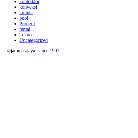
kontraktor
konveksi
kuliner
pool
Properti
rental
Tekno
Uncategorized
©jammas-jaya |
since 1992
Allium Theme by
TemplateLens
⋅
Powered by
WordPress