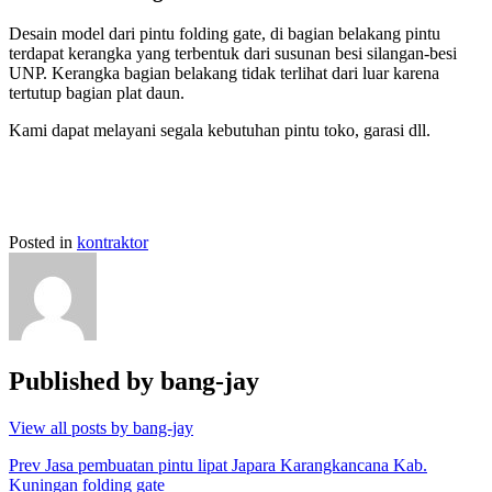
Desain model dari pintu folding gate, di bagian belakang pintu
terdapat kerangka yang terbentuk dari susunan besi silangan-besi
UNP. Kerangka bagian belakang tidak terlihat dari luar karena
tertutup bagian plat daun.
Kami dapat melayani segala kebutuhan pintu toko, garasi dll.
Posted in
kontraktor
Published by
bang-jay
View all posts by bang-jay
Post
Prev
Jasa pembuatan pintu lipat Japara Karangkancana Kab.
Kuningan folding gate