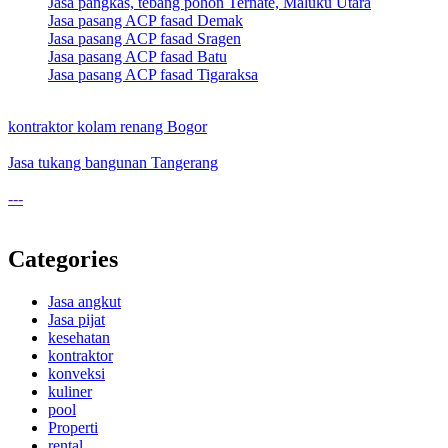
Jasa pangkas, tebang pohon Ternate, Maluku Utara
Jasa pasang ACP fasad Demak
Jasa pasang ACP fasad Sragen
Jasa pasang ACP fasad Batu
Jasa pasang ACP fasad Tigaraksa
kontraktor kolam renang Bogor
Jasa tukang bangunan Tangerang
---
Categories
Jasa angkut
Jasa pijat
kesehatan
kontraktor
konveksi
kuliner
pool
Properti
rental