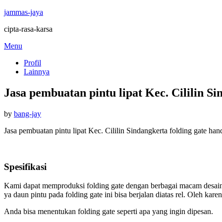
jammas-jaya
cipta-rasa-karsa
Skip
Menu
to
Profil
content
Lainnya
Jasa pembuatan pintu lipat Kec. Cililin Si
Posted
by
bang-jay
on
Jasa pembuatan pintu lipat Kec. Cililin Sindangkerta folding gate han
Spesifikasi
Kami dapat memproduksi folding gate dengan berbagai macam desain d
ya daun pintu pada folding gate ini bisa berjalan diatas rel. Oleh k
Anda bisa menentukan folding gate seperti apa yang ingin dipesan.