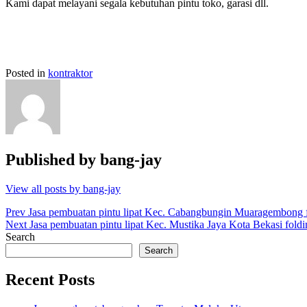
Kami dapat melayani segala kebutuhan pintu toko, garasi dll.
Posted in
kontraktor
Published by
bang-jay
View all posts by bang-jay
Post
Prev
Jasa pembuatan pintu lipat Kec. Cabangbungin Muaragembong f
Next
Jasa pembuatan pintu lipat Kec. Mustika Jaya Kota Bekasi foldi
navigation
Search
Search
Recent Posts