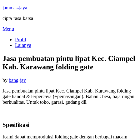
jammas-jaya
cipta-rasa-karsa
Skip
Menu
to
Profil
content
Lainnya
Jasa pembuatan pintu lipat Kec. Ciampel
Kab. Karawang folding gate
Posted
by
bang-jay
on
Jasa pembuatan pintu lipat Kec. Ciampel Kab. Karawang folding
gate handal & terpercaya (+pemasangan). Bahan : besi, baja ringan
berkualitas. Untuk toko, garasi, gudang dll.
Spesifikasi
Kami dapat memproduksi folding gate dengan berbagai macam