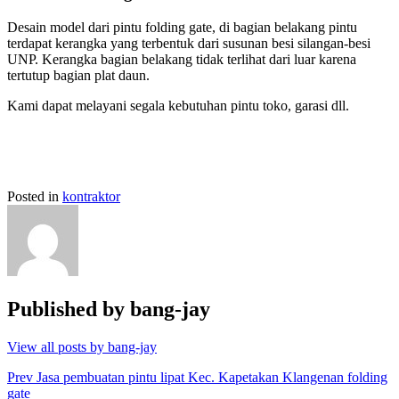
Desain model dari pintu folding gate, di bagian belakang pintu
terdapat kerangka yang terbentuk dari susunan besi silangan-besi
UNP. Kerangka bagian belakang tidak terlihat dari luar karena
tertutup bagian plat daun.
Kami dapat melayani segala kebutuhan pintu toko, garasi dll.
Posted in
kontraktor
Published by
bang-jay
View all posts by bang-jay
Post
Prev
Jasa pembuatan pintu lipat Kec. Kapetakan Klangenan folding
gate