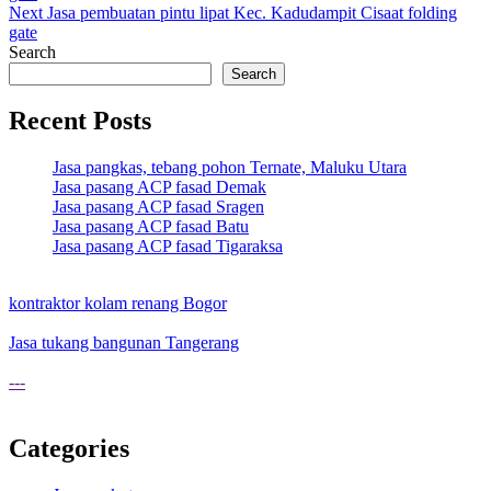
navigation
Next
Jasa pembuatan pintu lipat Kec. Kadudampit Cisaat folding
gate
Search
Search
Recent Posts
Jasa pangkas, tebang pohon Ternate, Maluku Utara
Jasa pasang ACP fasad Demak
Jasa pasang ACP fasad Sragen
Jasa pasang ACP fasad Batu
Jasa pasang ACP fasad Tigaraksa
kontraktor kolam renang Bogor
Jasa tukang bangunan Tangerang
---
Categories