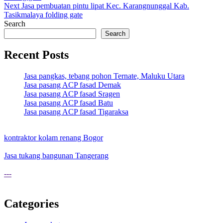
navigation
Next
Jasa pembuatan pintu lipat Kec. Karangnunggal Kab.
Tasikmalaya folding gate
Search
Search
Recent Posts
Jasa pangkas, tebang pohon Ternate, Maluku Utara
Jasa pasang ACP fasad Demak
Jasa pasang ACP fasad Sragen
Jasa pasang ACP fasad Batu
Jasa pasang ACP fasad Tigaraksa
kontraktor kolam renang Bogor
Jasa tukang bangunan Tangerang
---
Categories