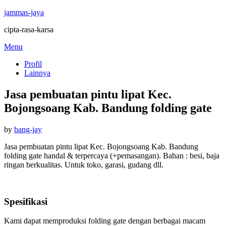
jammas-jaya
cipta-rasa-karsa
Skip
Menu
to
Profil
content
Lainnya
Jasa pembuatan pintu lipat Kec.
Bojongsoang Kab. Bandung folding gate
Posted
by
bang-jay
on
Jasa pembuatan pintu lipat Kec. Bojongsoang Kab. Bandung
folding gate handal & terpercaya (+pemasangan). Bahan : besi, baja
ringan berkualitas. Untuk toko, garasi, gudang dll.
Spesifikasi
Kami dapat memproduksi folding gate dengan berbagai macam