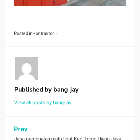
Posted in
kontraktor
Published by
bang-jay
View all posts by bang-jay
Post
Prev
Jasa pembuatan pintu lipat Kec. Tomo Ujung Jaya