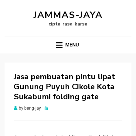
JAMMAS-JAYA
cipta-rasa-karsa
MENU
Jasa pembuatan pintu lipat
Gunung Puyuh Cikole Kota
Sukabumi folding gate
Posted
by
bang-jay
on