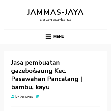
JAMMAS-JAYA
cipta-rasa-karsa
MENU
Jasa pembuatan
gazebo/saung Kec.
Pasawahan Pancalang |
bambu, kayu
Posted
by
bang-jay
on