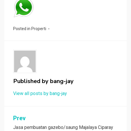
Posted in
Properti
Published by
bang-jay
View all posts by bang-jay
Post
Prev
navigation
Jasa pembuatan gazebo/saung Majalaya Ciparay