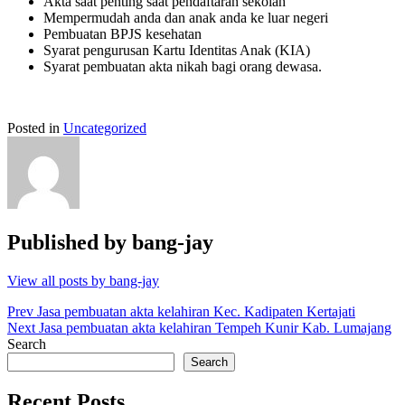
Akta saat penting saat pendaftaran sekolah
Mempermudah anda dan anak anda ke luar negeri
Pembuatan BPJS kesehatan
Syarat pengurusan Kartu Identitas Anak (KIA)
Syarat pembuatan akta nikah bagi orang dewasa.
Posted in
Uncategorized
Published by
bang-jay
View all posts by bang-jay
Post
Prev
Jasa pembuatan akta kelahiran Kec. Kadipaten Kertajati
Next
Jasa pembuatan akta kelahiran Tempeh Kunir Kab. Lumajang
navigation
Search
Search
Recent Posts