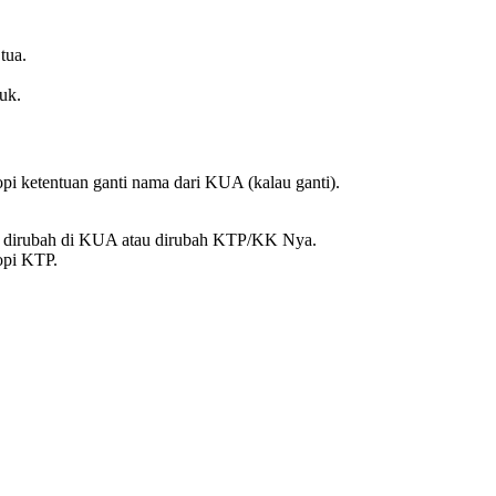
tua.
uk.
kopi ketentuan ganti nama dari KUA (kalau ganti).
t dirubah di KUA atau dirubah KTP/KK Nya.
copi KTP.