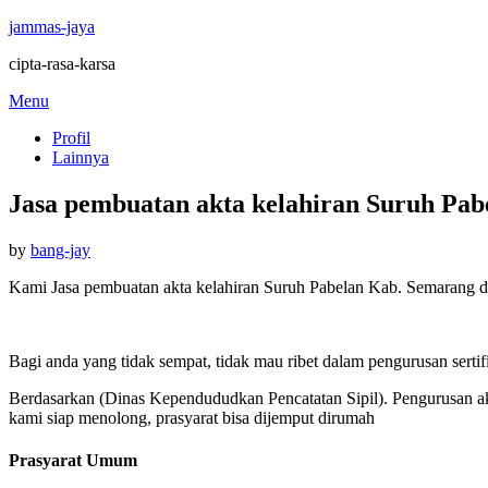
jammas-jaya
cipta-rasa-karsa
Skip
Menu
to
Profil
content
Lainnya
Jasa pembuatan akta kelahiran Suruh Pa
Posted
by
bang-jay
on
Kami Jasa pembuatan akta kelahiran Suruh Pabelan Kab. Semarang da
Bagi anda yang tidak sempat, tidak mau ribet dalam pengurusan sertif
Berdasarkan (Dinas Kependududkan Pencatatan Sipil). Pengurusan akt
kami siap menolong, prasyarat bisa dijemput dirumah
Prasyarat Umum