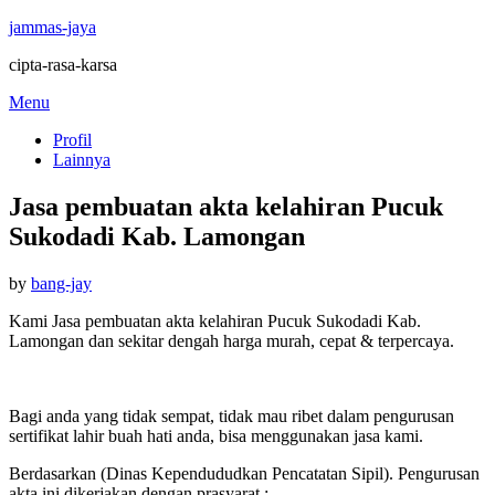
jammas-jaya
cipta-rasa-karsa
Skip
Menu
to
Profil
content
Lainnya
Jasa pembuatan akta kelahiran Pucuk
Sukodadi Kab. Lamongan
Posted
by
bang-jay
on
Kami Jasa pembuatan akta kelahiran Pucuk Sukodadi Kab.
Lamongan dan sekitar dengah harga murah, cepat & terpercaya.
Bagi anda yang tidak sempat, tidak mau ribet dalam pengurusan
sertifikat lahir buah hati anda, bisa menggunakan jasa kami.
Berdasarkan (Dinas Kependududkan Pencatatan Sipil). Pengurusan
akta ini dikerjakan dengan prasyarat :