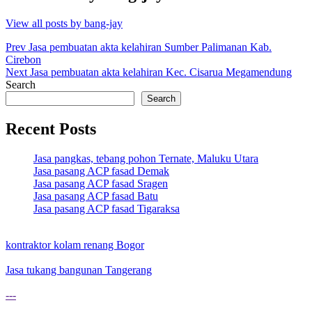
View all posts by bang-jay
Post
Prev
Jasa pembuatan akta kelahiran Sumber Palimanan Kab.
Cirebon
navigation
Next
Jasa pembuatan akta kelahiran Kec. Cisarua Megamendung
Search
Search
Recent Posts
Jasa pangkas, tebang pohon Ternate, Maluku Utara
Jasa pasang ACP fasad Demak
Jasa pasang ACP fasad Sragen
Jasa pasang ACP fasad Batu
Jasa pasang ACP fasad Tigaraksa
kontraktor kolam renang Bogor
Jasa tukang bangunan Tangerang
---