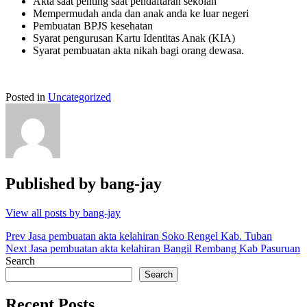
Akta saat penting saat pendaftaran sekolah
Mempermudah anda dan anak anda ke luar negeri
Pembuatan BPJS kesehatan
Syarat pengurusan Kartu Identitas Anak (KIA)
Syarat pembuatan akta nikah bagi orang dewasa.
Posted in
Uncategorized
Published by
bang-jay
View all posts by bang-jay
Post
Prev
Jasa pembuatan akta kelahiran Soko Rengel Kab. Tuban
Next
Jasa pembuatan akta kelahiran Bangil Rembang Kab Pasuruan
navigation
Search
Search
Recent Posts