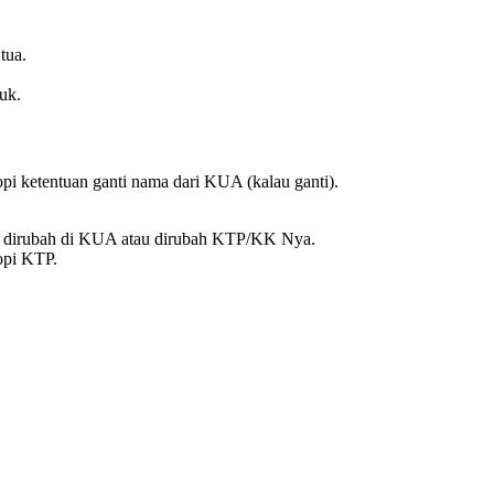
tua.
uk.
kopi ketentuan ganti nama dari KUA (kalau ganti).
t dirubah di KUA atau dirubah KTP/KK Nya.
copi KTP.