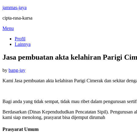
jammas-jaya
cipta-rasa-karsa
Skip
Menu
to
Profil
content
Lainnya
Jasa pembuatan akta kelahiran Parigi Ci
Posted
by
bang-jay
on
Kami Jasa pembuatan akta kelahiran Parigi Cimerak dan sekitar deng
Bagi anda yang tidak sempat, tidak mau ribet dalam pengurusan sertif
Berdasarkan (Dinas Kependududkan Pencatatan Sipil). Pengurusan akt
kami siap menolong, prasyarat bisa dijemput dirumah
Prasyarat Umum