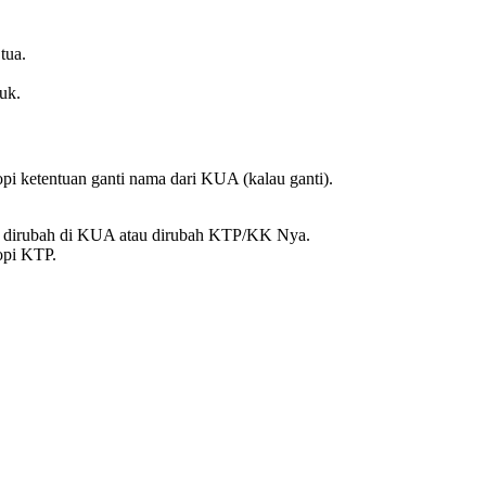
tua.
uk.
kopi ketentuan ganti nama dari KUA (kalau ganti).
t dirubah di KUA atau dirubah KTP/KK Nya.
copi KTP.