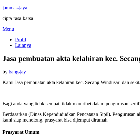
jammas-jaya
cipta-rasa-karsa
Skip
Menu
to
Profil
content
Lainnya
Jasa pembuatan akta kelahiran kec. Seca
Posted
by
bang-jay
on
Kami Jasa pembuatan akta kelahiran kec. Secang Windusari dan sekit
Bagi anda yang tidak sempat, tidak mau ribet dalam pengurusan sertif
Berdasarkan (Dinas Kependududkan Pencatatan Sipil). Pengurusan akt
kami siap menolong, prasyarat bisa dijemput dirumah
Prasyarat Umum