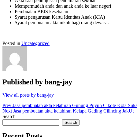
Akta saat penting saat pendaftaran sekolah
Mempermudah anda dan anak anda ke luar negeri
Pembuatan BPJS kesehatan
Syarat pengurusan Kartu Identitas Anak (KIA)
Syarat pembuatan akta nikah bagi orang dewasa.
Posted in
Uncategorized
Published by
bang-jay
View all posts by bang-jay
Post
Prev
Jasa pembuatan akta kelahiran Gunung Puyuh Cikole Kota Suk
Next
Jasa pembuatan akta kelahiran Kelapa Gading Cilincing JakUt
navigation
Search
Search
Recent Posts