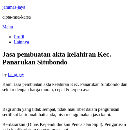
jammas-jaya
cipta-rasa-karsa
Skip
Menu
to
Profil
content
Lainnya
Jasa pembuatan akta kelahiran Kec.
Panarukan Situbondo
Posted
by
bang-jay
on
Kami Jasa pembuatan akta kelahiran Kec. Panarukan Situbondo dan
sekitar dengah harga murah, cepat & terpercaya.
Bagi anda yang tidak sempat, tidak mau ribet dalam pengurusan
sertifikat lahir buah hati anda, bisa menggunakan jasa kami.
Berdasarkan (Dinas Kependududkan Pencatatan Sipil). Pengurusan
akta ini dikerjakan dengan prasyarat :