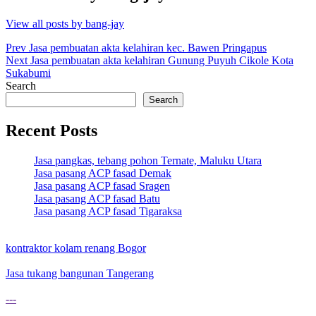
View all posts by bang-jay
Post
Prev
Jasa pembuatan akta kelahiran kec. Bawen Pringapus
Next
Jasa pembuatan akta kelahiran Gunung Puyuh Cikole Kota
navigation
Sukabumi
Search
Search
Recent Posts
Jasa pangkas, tebang pohon Ternate, Maluku Utara
Jasa pasang ACP fasad Demak
Jasa pasang ACP fasad Sragen
Jasa pasang ACP fasad Batu
Jasa pasang ACP fasad Tigaraksa
kontraktor kolam renang Bogor
Jasa tukang bangunan Tangerang
---