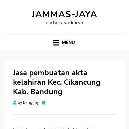
JAMMAS-JAYA
cipta-rasa-karsa
MENU
Jasa pembuatan akta
kelahiran Kec. Cikancung
Kab. Bandung
Posted
by
bang-jay
on