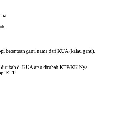
tua.
uk.
kopi ketentuan ganti nama dari KUA (kalau ganti).
t dirubah di KUA atau dirubah KTP/KK Nya.
copi KTP.