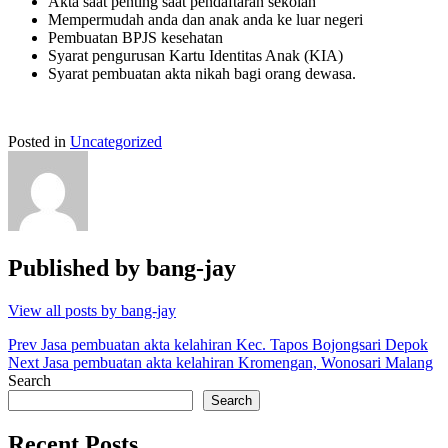
Akta saat penting saat pendaftaran sekolah
Mempermudah anda dan anak anda ke luar negeri
Pembuatan BPJS kesehatan
Syarat pengurusan Kartu Identitas Anak (KIA)
Syarat pembuatan akta nikah bagi orang dewasa.
Posted in
Uncategorized
Published by
bang-jay
View all posts by bang-jay
Post
Prev
Jasa pembuatan akta kelahiran Kec. Tapos Bojongsari Depok
Next
Jasa pembuatan akta kelahiran Kromengan, Wonosari Malang
navigation
Search
Search
Recent Posts