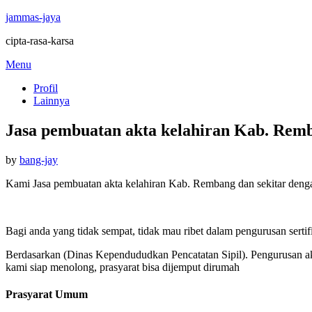
jammas-jaya
cipta-rasa-karsa
Skip
Menu
to
Profil
content
Lainnya
Jasa pembuatan akta kelahiran Kab. Rem
Posted
by
bang-jay
on
Kami Jasa pembuatan akta kelahiran Kab. Rembang dan sekitar denga
Bagi anda yang tidak sempat, tidak mau ribet dalam pengurusan sertif
Berdasarkan (Dinas Kependududkan Pencatatan Sipil). Pengurusan akt
kami siap menolong, prasyarat bisa dijemput dirumah
Prasyarat Umum