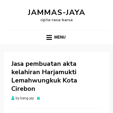
JAMMAS-JAYA
cipta-rasa-karsa
MENU
Jasa pembuatan akta
kelahiran Harjamukti
Lemahwungkuk Kota
Cirebon
Posted
by
bang-jay
on