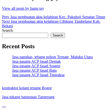
View all posts by bang-jay
Post
Prev
Jasa pembuatan akta kelahiran Kec. Pakuhaji Sepatan Timur
Next
Jasa pembuatan akta kelahiran Cibitung Tambelang Kab.
navigation
Bekasi
Search
Search
Recent Posts
Jasa pangkas, tebang pohon Ternate, Maluku Utara
Jasa pasang ACP fasad Demak
Jasa pasang ACP fasad Sragen
Jasa pasang ACP fasad Batu
Jasa pasang ACP fasad Tigaraksa
kontraktor kolam renang Bogor
Jasa tukang bangunan Tangerang
---