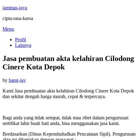
jammas-jaya
cipta-rasa-karsa
Skip
Menu
to
Profil
content
Lainnya
Jasa pembuatan akta kelahiran Cilodong
Cinere Kota Depok
Posted
by
bang-jay
on
Kami Jasa pembuatan akta kelahiran Cilodong Cinere Kota Depok
dan sekitar dengah harga murah, cepat & terpercaya.
Bagi anda yang tidak sempat, tidak mau ribet dalam pengurusan
sertifikat lahir buah hati anda, bisa menggunakan jasa kami.
Berdasarkan (Dinas Kependududkan Pencatatan Sipil). Pengurusan
akta ini dikerjakan dengan prasyarat :