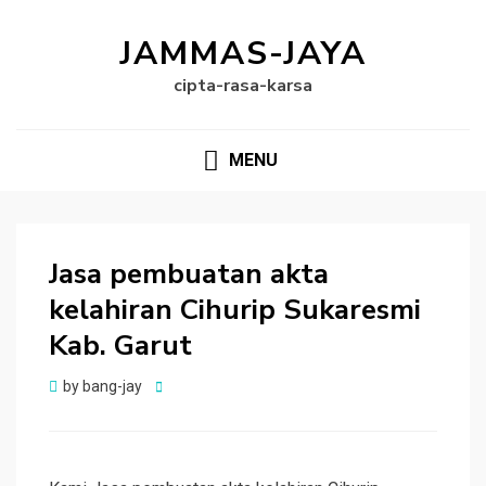
JAMMAS-JAYA
cipta-rasa-karsa
MENU
Jasa pembuatan akta
kelahiran Cihurip Sukaresmi
Kab. Garut
Posted
by
bang-jay
on