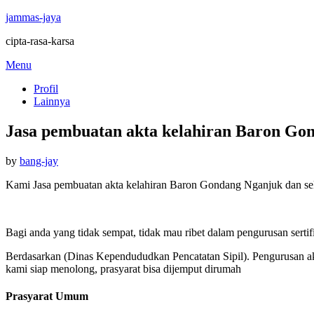
jammas-jaya
cipta-rasa-karsa
Skip
Menu
to
Profil
content
Lainnya
Jasa pembuatan akta kelahiran Baron Go
Posted
by
bang-jay
on
Kami Jasa pembuatan akta kelahiran Baron Gondang Nganjuk dan seki
Bagi anda yang tidak sempat, tidak mau ribet dalam pengurusan sertif
Berdasarkan (Dinas Kependududkan Pencatatan Sipil). Pengurusan akt
kami siap menolong, prasyarat bisa dijemput dirumah
Prasyarat Umum