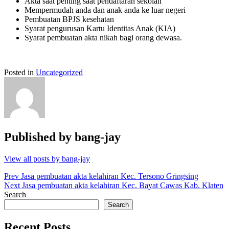
Akta saat penting saat pendaftaran sekolah
Mempermudah anda dan anak anda ke luar negeri
Pembuatan BPJS kesehatan
Syarat pengurusan Kartu Identitas Anak (KIA)
Syarat pembuatan akta nikah bagi orang dewasa.
Posted in
Uncategorized
Published by
bang-jay
View all posts by bang-jay
Post
Prev
Jasa pembuatan akta kelahiran Kec. Tersono Gringsing
Next
Jasa pembuatan akta kelahiran Kec. Bayat Cawas Kab. Klaten
navigation
Search
Search
Recent Posts