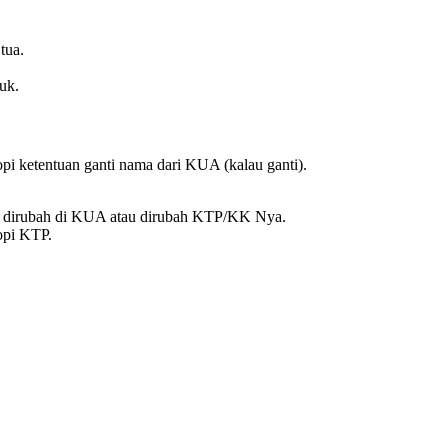
tua.
uk.
kopi ketentuan ganti nama dari KUA (kalau ganti).
t dirubah di KUA atau dirubah KTP/KK Nya.
copi KTP.