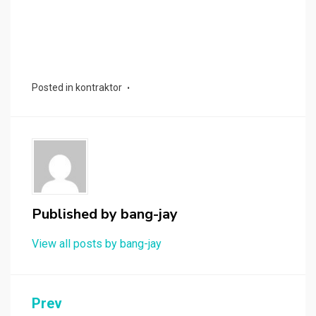
Posted in
kontraktor
Published by
bang-jay
View all posts by bang-jay
Post
Prev