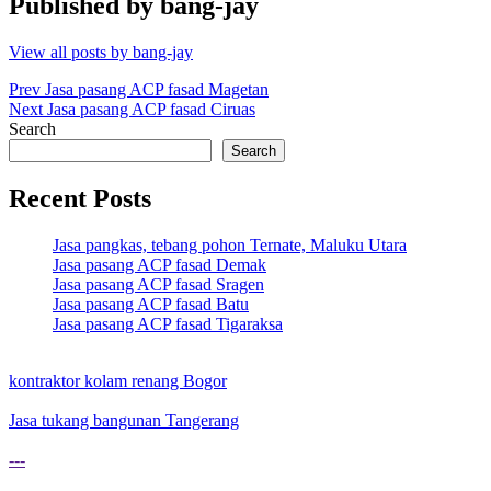
Published by
bang-jay
View all posts by bang-jay
Post
Prev
Jasa pasang ACP fasad Magetan
Next
Jasa pasang ACP fasad Ciruas
navigation
Search
Search
Recent Posts
Jasa pangkas, tebang pohon Ternate, Maluku Utara
Jasa pasang ACP fasad Demak
Jasa pasang ACP fasad Sragen
Jasa pasang ACP fasad Batu
Jasa pasang ACP fasad Tigaraksa
kontraktor kolam renang Bogor
Jasa tukang bangunan Tangerang
---