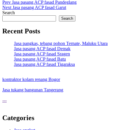
Post
Prev
Jasa pasang ACP fasad Pandeglang
Next
Jasa pasang ACP fasad Garut
navigation
Search
Search
Recent Posts
Jasa pangkas, tebang pohon Ternate, Maluku Utara
Jasa pasang ACP fasad Demak
Jasa pasang ACP fasad Sragen
Jasa pasang ACP fasad Batu
Jasa pasang ACP fasad Tigaraksa
kontraktor kolam renang Bogor
Jasa tukang bangunan Tangerang
---
Categories