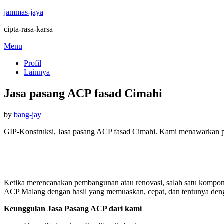
jammas-jaya
cipta-rasa-karsa
Skip
Menu
to
Profil
content
Lainnya
Jasa pasang ACP fasad Cimahi
Posted
by
bang-jay
on
GIP-Konstruksi, Jasa pasang ACP fasad Cimahi. Kami menawarkan p
Ketika merencanakan pembangunan atau renovasi, salah satu kompon
ACP Malang dengan hasil yang memuaskan, cepat, dan tentunya deng
Keunggulan Jasa Pasang ACP dari kami