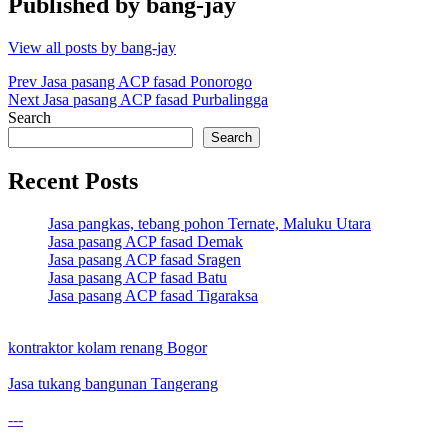
Published by
bang-jay
View all posts by bang-jay
Post
Prev
Jasa pasang ACP fasad Ponorogo
Next
Jasa pasang ACP fasad Purbalingga
navigation
Search
Search
Recent Posts
Jasa pangkas, tebang pohon Ternate, Maluku Utara
Jasa pasang ACP fasad Demak
Jasa pasang ACP fasad Sragen
Jasa pasang ACP fasad Batu
Jasa pasang ACP fasad Tigaraksa
kontraktor kolam renang Bogor
Jasa tukang bangunan Tangerang
---