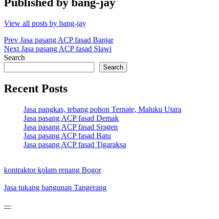
Published by
bang-jay
View all posts by bang-jay
Post
Prev
Jasa pasang ACP fasad Banjar
Next
Jasa pasang ACP fasad Slawi
navigation
Search
Search
Recent Posts
Jasa pangkas, tebang pohon Ternate, Maluku Utara
Jasa pasang ACP fasad Demak
Jasa pasang ACP fasad Sragen
Jasa pasang ACP fasad Batu
Jasa pasang ACP fasad Tigaraksa
kontraktor kolam renang Bogor
Jasa tukang bangunan Tangerang
---