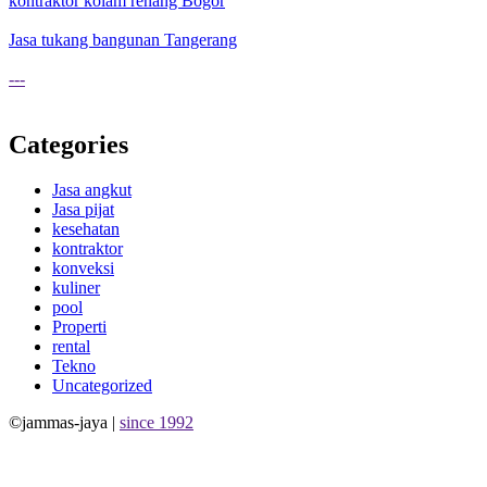
kontraktor kolam renang Bogor
Jasa tukang bangunan Tangerang
---
Categories
Jasa angkut
Jasa pijat
kesehatan
kontraktor
konveksi
kuliner
pool
Properti
rental
Tekno
Uncategorized
©jammas-jaya |
since 1992
Allium Theme by
TemplateLens
⋅
Powered by
WordPress