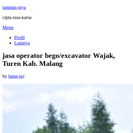
jammas-jaya
cipta-rasa-karsa
Skip
Menu
to
Profil
content
Lainnya
jasa operator bego/excavator Wajak,
Turen Kab. Malang
Posted
by
bang-jay
on