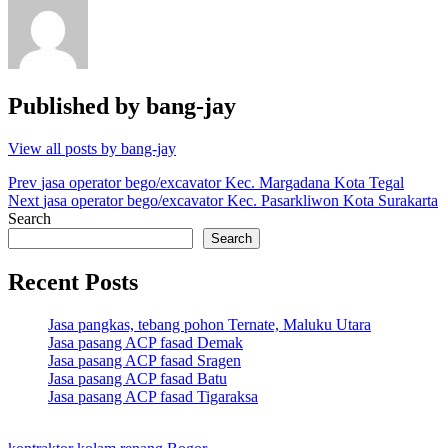
Published by
bang-jay
View all posts by bang-jay
Post
Prev
jasa operator bego/excavator Kec. Margadana Kota Tegal
Next
jasa operator bego/excavator Kec. Pasarkliwon Kota Surakarta
navigation
Search
Search
Recent Posts
Jasa pangkas, tebang pohon Ternate, Maluku Utara
Jasa pasang ACP fasad Demak
Jasa pasang ACP fasad Sragen
Jasa pasang ACP fasad Batu
Jasa pasang ACP fasad Tigaraksa