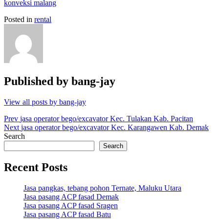
konveksi malang
Posted in
rental
Published by
bang-jay
View all posts by bang-jay
Post
Prev
jasa operator bego/excavator Kec. Tulakan Kab. Pacitan
Next
jasa operator bego/excavator Kec. Karangawen Kab. Demak
navigation
Search
Search
Recent Posts
Jasa pangkas, tebang pohon Ternate, Maluku Utara
Jasa pasang ACP fasad Demak
Jasa pasang ACP fasad Sragen
Jasa pasang ACP fasad Batu