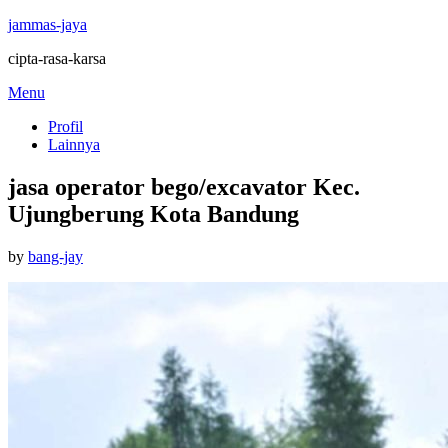
jammas-jaya
cipta-rasa-karsa
Skip
Menu
to
Profil
content
Lainnya
jasa operator bego/excavator Kec.
Ujungberung Kota Bandung
Posted
by
bang-jay
on