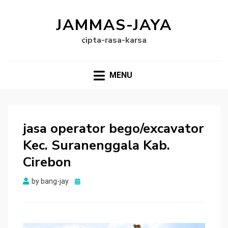
JAMMAS-JAYA
cipta-rasa-karsa
MENU
jasa operator bego/excavator
Kec. Suranenggala Kab.
Cirebon
Posted
by
bang-jay
on