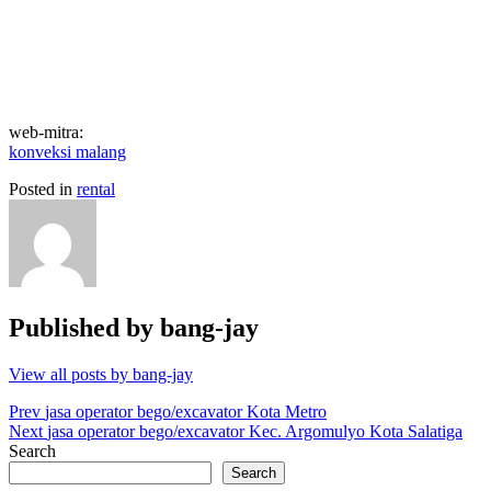
web-mitra:
konveksi malang
Posted in
rental
Published by
bang-jay
View all posts by bang-jay
Post
Prev
jasa operator bego/excavator Kota Metro
Next
jasa operator bego/excavator Kec. Argomulyo Kota Salatiga
navigation
Search
Search