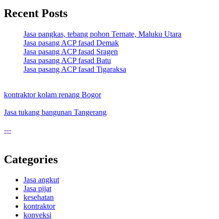
Recent Posts
Jasa pangkas, tebang pohon Ternate, Maluku Utara
Jasa pasang ACP fasad Demak
Jasa pasang ACP fasad Sragen
Jasa pasang ACP fasad Batu
Jasa pasang ACP fasad Tigaraksa
kontraktor kolam renang Bogor
Jasa tukang bangunan Tangerang
---
Categories
Jasa angkut
Jasa pijat
kesehatan
kontraktor
konveksi