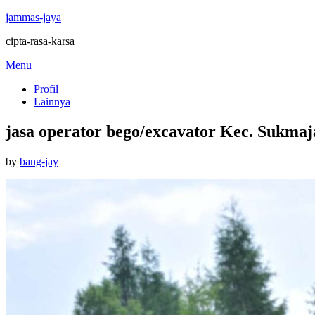
jammas-jaya
cipta-rasa-karsa
Skip
Menu
to
Profil
content
Lainnya
jasa operator bego/excavator Kec. Sukma
Posted
by
bang-jay
on