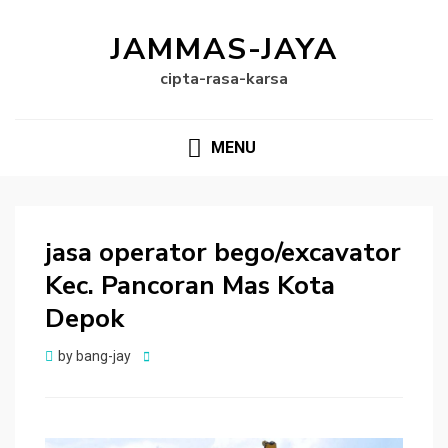
JAMMAS-JAYA
cipta-rasa-karsa
MENU
jasa operator bego/excavator
Kec. Pancoran Mas Kota
Depok
Posted
by
bang-jay
on