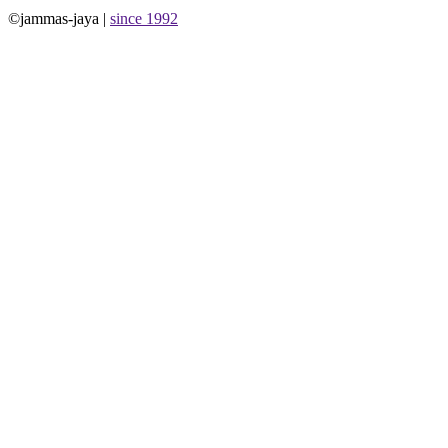
©jammas-jaya |
since 1992
Allium Theme by
TemplateLens
⋅
Powered by
WordPress