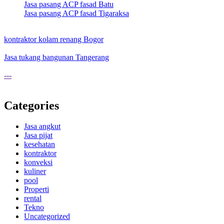
Jasa pasang ACP fasad Batu
Jasa pasang ACP fasad Tigaraksa
kontraktor kolam renang Bogor
Jasa tukang bangunan Tangerang
---
Categories
Jasa angkut
Jasa pijat
kesehatan
kontraktor
konveksi
kuliner
pool
Properti
rental
Tekno
Uncategorized