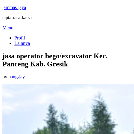
jammas-jaya
cipta-rasa-karsa
Skip
Menu
to
Profil
content
Lainnya
jasa operator bego/excavator Kec.
Panceng Kab. Gresik
Posted
by
bang-jay
on