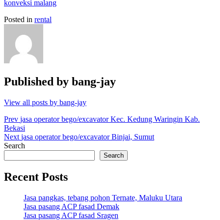
konveksi malang
Posted in
rental
Published by
bang-jay
View all posts by bang-jay
Post
Prev
jasa operator bego/excavator Kec. Kedung Waringin Kab.
Bekasi
navigation
Next
jasa operator bego/excavator Binjai, Sumut
Search
Search
Recent Posts
Jasa pangkas, tebang pohon Ternate, Maluku Utara
Jasa pasang ACP fasad Demak
Jasa pasang ACP fasad Sragen