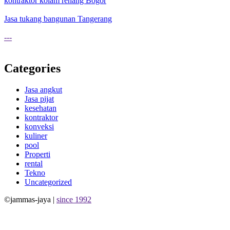
kontraktor kolam renang Bogor
Jasa tukang bangunan Tangerang
---
Categories
Jasa angkut
Jasa pijat
kesehatan
kontraktor
konveksi
kuliner
pool
Properti
rental
Tekno
Uncategorized
©jammas-jaya |
since 1992
Allium Theme by
TemplateLens
⋅
Powered by
WordPress