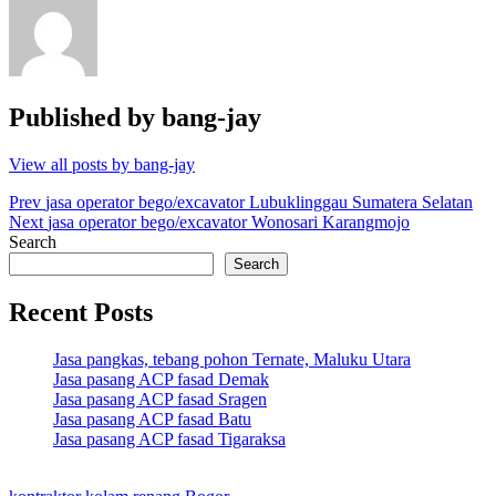
Published by
bang-jay
View all posts by bang-jay
Post
Prev
jasa operator bego/excavator Lubuklinggau Sumatera Selatan
Next
jasa operator bego/excavator Wonosari Karangmojo
navigation
Search
Search
Recent Posts
Jasa pangkas, tebang pohon Ternate, Maluku Utara
Jasa pasang ACP fasad Demak
Jasa pasang ACP fasad Sragen
Jasa pasang ACP fasad Batu
Jasa pasang ACP fasad Tigaraksa