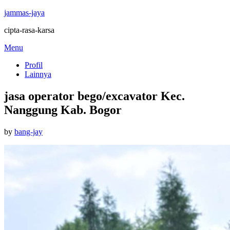
jammas-jaya
cipta-rasa-karsa
Skip
Menu
to
Profil
content
Lainnya
jasa operator bego/excavator Kec.
Nanggung Kab. Bogor
Posted
by
bang-jay
on