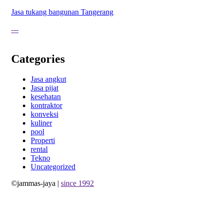
Jasa tukang bangunan Tangerang
---
Categories
Jasa angkut
Jasa pijat
kesehatan
kontraktor
konveksi
kuliner
pool
Properti
rental
Tekno
Uncategorized
©jammas-jaya |
since 1992
Allium Theme by
TemplateLens
⋅
Powered by
WordPress