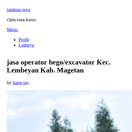
jammas-jaya
cipta-rasa-karsa
Skip
Menu
to
Profil
content
Lainnya
jasa operator bego/excavator Kec.
Lembeyan Kab. Magetan
Posted
by
bang-jay
on