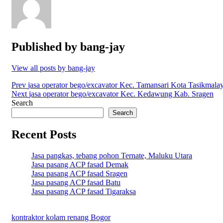
Published by
bang-jay
View all posts by bang-jay
Post
Prev
jasa operator bego/excavator Kec. Tamansari Kota Tasikmala
Next
jasa operator bego/excavator Kec. Kedawung Kab. Sragen
navigation
Search
Search
Recent Posts
Jasa pangkas, tebang pohon Ternate, Maluku Utara
Jasa pasang ACP fasad Demak
Jasa pasang ACP fasad Sragen
Jasa pasang ACP fasad Batu
Jasa pasang ACP fasad Tigaraksa
kontraktor kolam renang Bogor