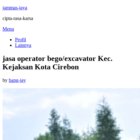
jammas-jaya
cipta-rasa-karsa
Skip
Menu
to
Profil
content
Lainnya
jasa operator bego/excavator Kec.
Kejaksan Kota Cirebon
Posted
by
bang-jay
on