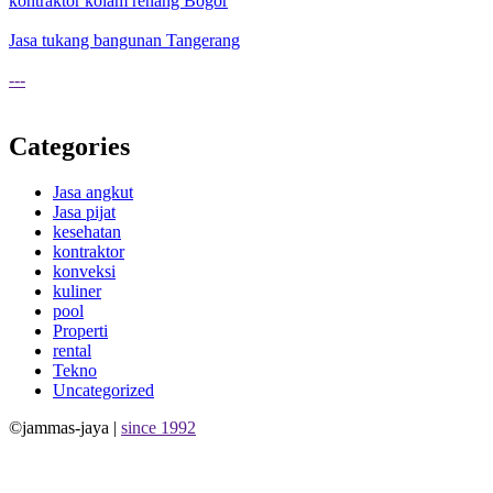
kontraktor kolam renang Bogor
Jasa tukang bangunan Tangerang
---
Categories
Jasa angkut
Jasa pijat
kesehatan
kontraktor
konveksi
kuliner
pool
Properti
rental
Tekno
Uncategorized
©jammas-jaya |
since 1992
Allium Theme by
TemplateLens
⋅
Powered by
WordPress