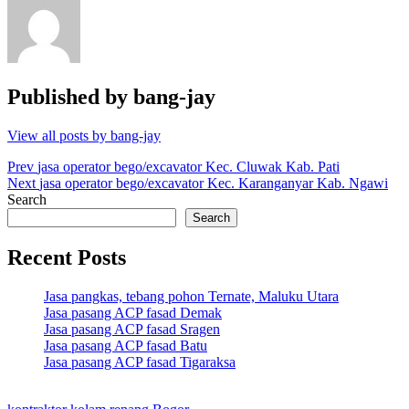
Published by
bang-jay
View all posts by bang-jay
Post
Prev
jasa operator bego/excavator Kec. Cluwak Kab. Pati
Next
jasa operator bego/excavator Kec. Karanganyar Kab. Ngawi
navigation
Search
Search
Recent Posts
Jasa pangkas, tebang pohon Ternate, Maluku Utara
Jasa pasang ACP fasad Demak
Jasa pasang ACP fasad Sragen
Jasa pasang ACP fasad Batu
Jasa pasang ACP fasad Tigaraksa