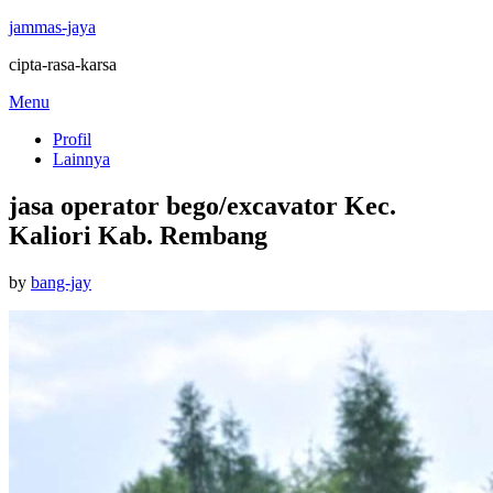
jammas-jaya
cipta-rasa-karsa
Skip
Menu
to
Profil
content
Lainnya
jasa operator bego/excavator Kec.
Kaliori Kab. Rembang
Posted
by
bang-jay
on