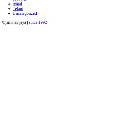
rental
Tekno
Uncategorized
©jammas-jaya |
since 1992
Allium Theme by
TemplateLens
⋅
Powered by
WordPress