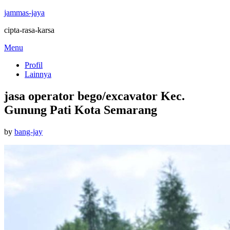
jammas-jaya
cipta-rasa-karsa
Skip
Menu
to
Profil
content
Lainnya
jasa operator bego/excavator Kec.
Gunung Pati Kota Semarang
Posted
by
bang-jay
on