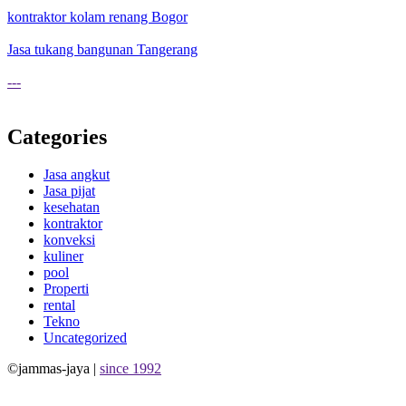
kontraktor kolam renang Bogor
Jasa tukang bangunan Tangerang
---
Categories
Jasa angkut
Jasa pijat
kesehatan
kontraktor
konveksi
kuliner
pool
Properti
rental
Tekno
Uncategorized
©jammas-jaya |
since 1992
Allium Theme by
TemplateLens
⋅
Powered by
WordPress