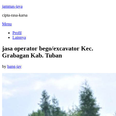
jammas-jaya
cipta-rasa-karsa
Skip
Menu
to
Profil
content
Lainnya
jasa operator bego/excavator Kec.
Grabagan Kab. Tuban
Posted
by
bang-jay
on