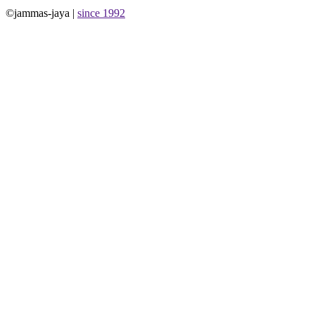
©jammas-jaya |
since 1992
Allium Theme by
TemplateLens
⋅
Powered by
WordPress