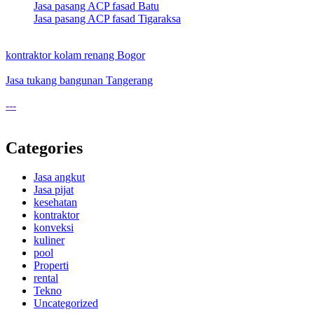
Jasa pasang ACP fasad Batu
Jasa pasang ACP fasad Tigaraksa
kontraktor kolam renang Bogor
Jasa tukang bangunan Tangerang
---
Categories
Jasa angkut
Jasa pijat
kesehatan
kontraktor
konveksi
kuliner
pool
Properti
rental
Tekno
Uncategorized