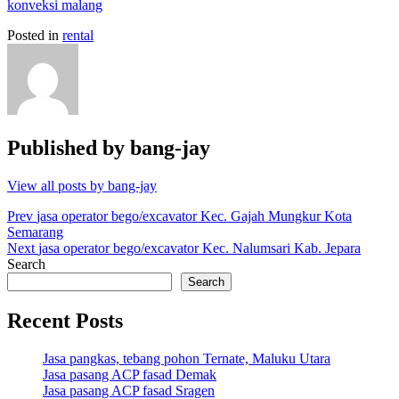
konveksi malang
Posted in
rental
Published by
bang-jay
View all posts by bang-jay
Post
Prev
jasa operator bego/excavator Kec. Gajah Mungkur Kota
Semarang
navigation
Next
jasa operator bego/excavator Kec. Nalumsari Kab. Jepara
Search
Search
Recent Posts
Jasa pangkas, tebang pohon Ternate, Maluku Utara
Jasa pasang ACP fasad Demak
Jasa pasang ACP fasad Sragen