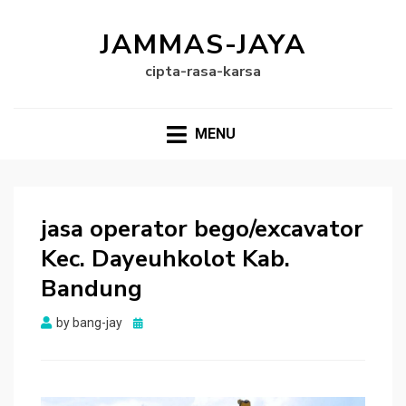
JAMMAS-JAYA
cipta-rasa-karsa
MENU
jasa operator bego/excavator
Kec. Dayeuhkolot Kab.
Bandung
Posted
by
bang-jay
on