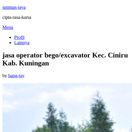
jammas-jaya
cipta-rasa-karsa
Skip
Menu
to
Profil
content
Lainnya
jasa operator bego/excavator Kec. Ciniru
Kab. Kuningan
Posted
by
bang-jay
on