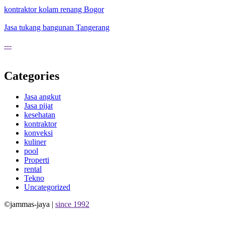
kontraktor kolam renang Bogor
Jasa tukang bangunan Tangerang
---
Categories
Jasa angkut
Jasa pijat
kesehatan
kontraktor
konveksi
kuliner
pool
Properti
rental
Tekno
Uncategorized
©jammas-jaya |
since 1992
Allium Theme by
TemplateLens
⋅
Powered by
WordPress