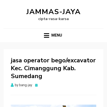
JAMMAS-JAYA
cipta-rasa-karsa
MENU
jasa operator bego/excavator
Kec. Cimanggung Kab.
Sumedang
Posted
by
bang-jay
on