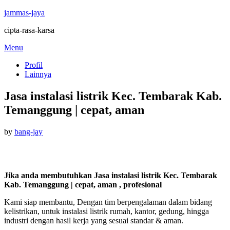
jammas-jaya
cipta-rasa-karsa
Skip
Menu
to
Profil
content
Lainnya
Jasa instalasi listrik Kec. Tembarak Kab.
Temanggung | cepat, aman
Posted
by
bang-jay
on
Jika anda membutuhkan Jasa instalasi listrik Kec. Tembarak
Kab. Temanggung | cepat, aman , profesional
Kami siap membantu, Dengan tim berpengalaman dalam bidang
kelistrikan, untuk instalasi listrik rumah, kantor, gedung, hingga
industri dengan hasil kerja yang sesuai standar & aman.