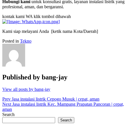
Hubungi kami
untuk konsultasi gratis, layanan instalasi listrik yang
profesional, aman, dan bergaransi.
kontak kami WA klik tombol dibawah
Kami siap melayani Anda [ketik nama Kota/Daerah]
Posted in
Tekno
Published by
bang-jay
View all posts by bang-jay
Post
Prev
Jasa instalasi listrik Cepogo Musuk | cepat, aman
Next
Jasa instalasi listrik Kec. Mampang Prapatan Pancoran | cepat,
navigation
aman
Search
Search