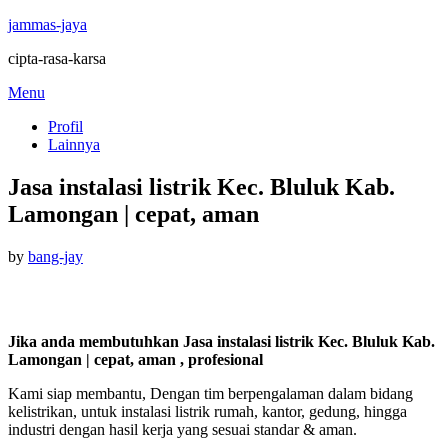
jammas-jaya
cipta-rasa-karsa
Skip
Menu
to
Profil
content
Lainnya
Jasa instalasi listrik Kec. Bluluk Kab.
Lamongan | cepat, aman
Posted
by
bang-jay
on
Jika anda membutuhkan Jasa instalasi listrik Kec. Bluluk Kab.
Lamongan | cepat, aman , profesional
Kami siap membantu, Dengan tim berpengalaman dalam bidang
kelistrikan, untuk instalasi listrik rumah, kantor, gedung, hingga
industri dengan hasil kerja yang sesuai standar & aman.